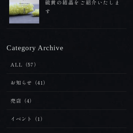
プレミアムフロア
硫黄の結晶をご紹介いたしま
す
BOOK NOW
HOT SPRING
ご予約
温泉
ONLINE
DISHES
SHOP
Category Archive
/ カテゴリー
お料理
オンラインショップ
ALL（57）
お知らせ（41）
tel.0957-73-3331
売店（4）
【お問合せ受付時間】
月～金 9:00～18:00 / 土・日・祝 10:00～18:00
イベント（1）
〒854-0621 長崎県雲仙市小浜町雲仙320番地