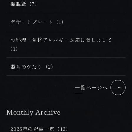
FAX 0957-73-2313
掲載紙（7）
お知らせ
デザートプレート（1）
会社概要・求人情報
プライバシーポリシー・宿泊約款
お料理・食材アレルギー対応に関しまして
（1）
器ものがたり（2）
一覧ページへ
Monthly Archive
/ 過去の記事
2026年の記事一覧（13）