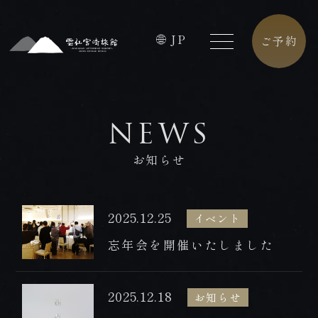
JP
ご予約
HOME
FACILITIES
NEWS
ホーム
館内施設
お知らせ
CONCEPT
CAFE
コンセプト
カフェ
2025.12.25
イベント
ROOMS
ACCESS
忘年会を開催いたしました
客室
アクセス
PREMIUM
CONTACT
2025.12.18
お知らせ
FLOOR
お問合せ