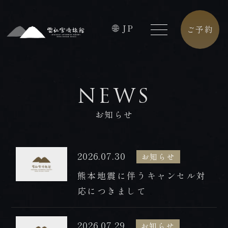
JP
ご予約
HOME
FACILITIES
NEWS
ホーム
館内施設
お知らせ
CONCEPT
CAFE
コンセプト
カフェ
2026.07.30
お知らせ
ROOMS
ACCESS
熊本地震に伴うキャンセル対
客室
アクセス
応につきまして
PREMIUM
CONTACT
FLOOR
お問合せ
2026.07.29
お知らせ