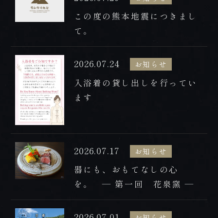
プレミアムフロア
この度の熊本地震につきまし
BOOK NOW
HOT SPRING
て。
ご予約
温泉
ONLINE
2026.07.24
お知らせ
DISHES
SHOP
入浴着の貸し出しを行ってい
お料理
オンラインショップ
ます
2026.07.17
tel.0957-73-3331
お知らせ
器にも、おもてなしの心
【お問合せ受付時間】
月～金 9:00～18:00 / 土・日・祝 10:00～18:00
を。 — 第一回 花泉窯 —
〒854-0621 長崎県雲仙市小浜町雲仙320番地
2026.07.01
お知らせ