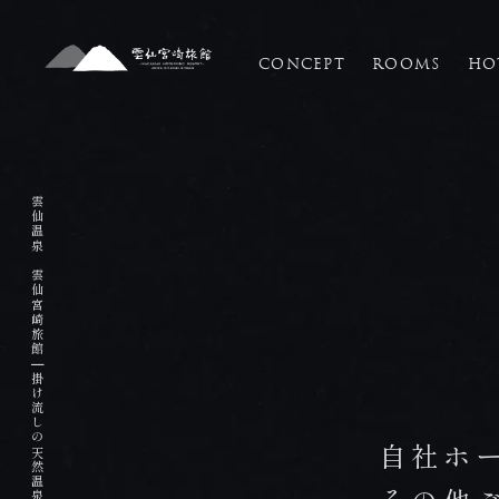
CONCEPT
ROOMS
HO
HOME
ホーム
雲仙温泉 雲仙宮崎旅館
CONCEPT
コンセプト
|
ROOMS
客室
自社ホ