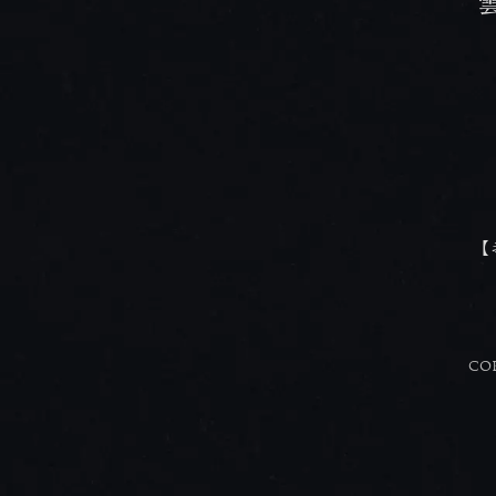
【
COP