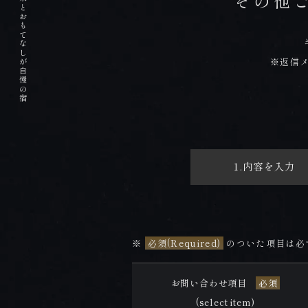
掛け流しの天然温泉とおもてなしが自慢の宿
その他
PREMIUM FLOOR
プレミアムフロア
※返信
HOT SPRING
温泉
DISHES
1.内容を
入力
お料理
※
必須(Required)
のついた項目は必
お問い合わせ項目
必須
(select item)