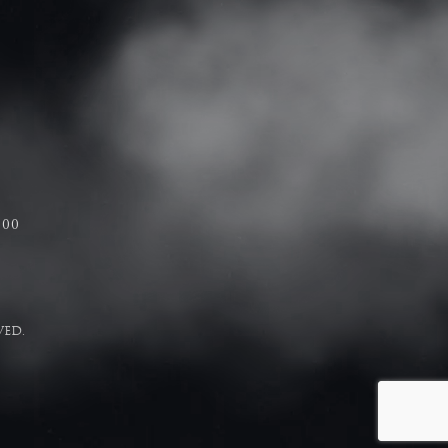
ト
:00
VED.