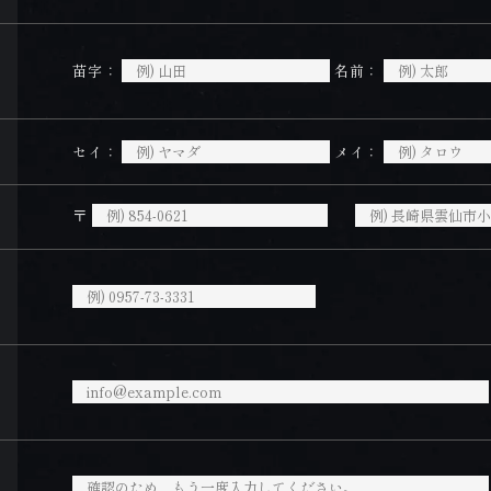
苗字：
名前：
セイ：
メイ：
〒