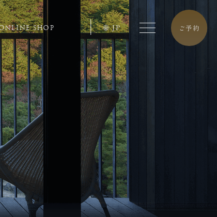
JP
ご予約
ONLINE SHOP
tel.0957-73-3331