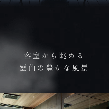
CONTACT
お問合せ
BOOK NOW
ご予約
客室から眺める
ONLINE SHOP
雲仙の豊かな風景
オンラインショップ