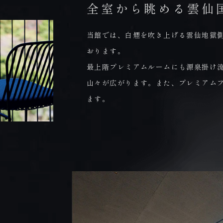
シリコン、石油系界面活性剤、
全室から眺める雲仙
成分について
合成ポリマーなどの成分は、全
当館では、白煙を吹き上げる雲仙地獄
おります。
最上階プレミアムルームにも源泉掛け
山々が広がります。また、プレミアムフ
ます。