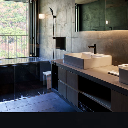
ATURAL FOUNDATI
ARGARET JOSEPHI
ナチュラルファンデーション
マーガレットジョセフィン
ナチュラルファンデーションは、ヨーロッパの広大な自然を基
お肌にも環境にもやさしい、アメニティアイテムです。
生分解
合した高品質なヘア・ボディアイテムです。オーガニック認証
環境中に排出されたシャンプーやボディソープが速やかに分解
※AIAB … 1982年に地域の調査員や生産者、消費者などを中心
※生分解 … 植物残渣や洗剤などの有機物が微生物の体内に取り込
定機関。
トラベルセット
クレンジング、洗顔料、化粧水
トラベルセット
クレンジング、洗顔料、化粧水
ボトル
シャンプー、コンディショナー
ボトル
シャンプー、コンディショナー