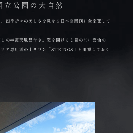
鉱物油、合成着色料、動物性原料、
国立公園の大自然
て不使用です。
側、四季折々の美しさを見せる日本庭園側に全室面して
流しの半露天風呂付き。窓を開けると目の前に雲仙の
ロア専用雲の上サロン「STRINGS」も用意しており