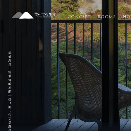
CONCEPT
ROOMS
HO
HOME
ホーム
雲仙温泉 雲仙宮崎旅館
CONCEPT
コンセプト
|
ROOMS
客室