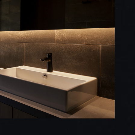
閉じる
閉じる
ON
NE
礎とし、オーガニックの精油及び自然原料を配
性テストを行い、
のひとつ
される事が確認されている製品です。
AIAB
を取得している製品です。
に設立されたイタリアの農林省が認定している有機認
まれ、無機物にまで分解されること。
、乳液
、乳液、コットン
、ボディソープ
、ボディソープ