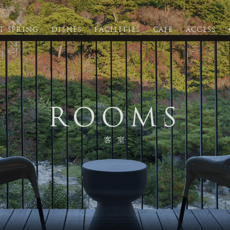
T SPRING
DISHES
FACILITIES
CAFE
ACCESS
FACILITIES
館内施設
ROOMS
CAFE
客 室
カフェ
ACCESS
アクセス