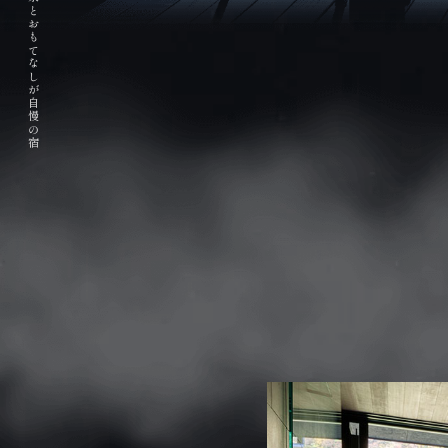
掛け流しの天然温泉とおもてなしが自慢の宿
PREMIUM FLOOR
プレミアムフロア
HOT SPRING
温泉
DISHES
お料理