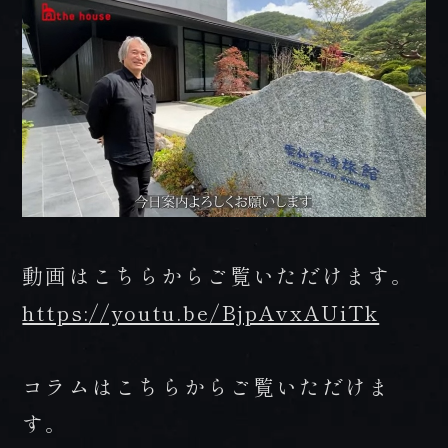
プレミアムフロア
BOOK NOW
HOT SPRING
ご予約
温泉
ONLINE
DISHES
SHOP
お料理
オンラインショップ
動画はこちらからご覧いただけます。
tel.0957-73-3331
https://youtu.be/BjpAvxAUiTk
【お問合せ受付時間】
月～金 9:00～18:00 / 土・日・祝 10:00～18:00
コラムはこちらからご覧いただけま
〒854-0621 長崎県雲仙市小浜町雲仙320番地
す。