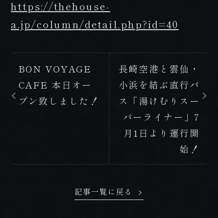
FAX 0957-73-2313
https://thehouse-
a.jp/column/detail.php?id=40
お知らせ
会社概要・求人情報
プライバシーポリシー・宿泊約款
BON VOYAGE
長崎空港と雲仙・
CAFE 本日オー
小浜を結ぶ直行バ
プン致しました！
ス「湯けむりスー
パーライナー」7
月1日より運行開
始！
記事一覧に戻る