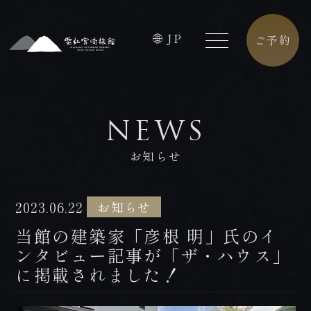
JP
ご予約
HOME
FACILITIES
NEWS
ホーム
館内施設
お知らせ
CONCEPT
CAFE
コンセプト
カフェ
2023.06.22
お知らせ
ROOMS
ACCESS
当館の建築家「彦根 明」氏のイ
客室
アクセス
ンタビュー記事が「ザ・ハウス」
に掲載されました！
PREMIUM
CONTACT
FLOOR
お問合せ