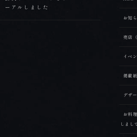
CONTACT
ーアルしました
お問合せ
お知ら
BOOK NOW
売店（
ご予約
イベン
ONLINE SHOP
掲載紙
オンラインショップ
デザー
お料
しまし