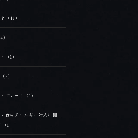
【お問合せ受付時間】
月～金 9:00～18:00 / 土・日・祝 10:00～18:00
せ（41）
〒854-0621 長崎県雲仙市小浜町雲仙320番地
4）
FAX 0957-73-2313
ト（1）
お知らせ
会社概要・求人情報
（7）
プライバシーポリシー・宿泊約款
トプレート（1）
理・食材アレルギー対応に関
て（1）