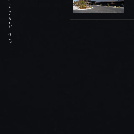
掛け流しの天然温泉とおもてなしが自慢の宿
PREMIUM FLOOR
プレミアムフロア
HOT SPRING
温泉
DISHES
お料理