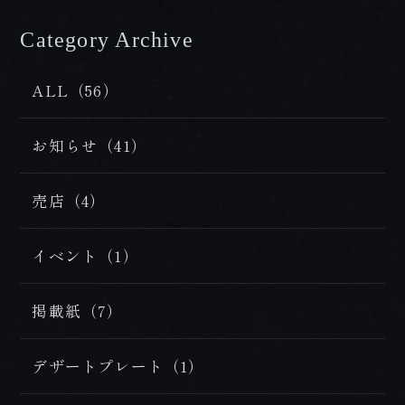
プレミアムフロア
BOOK NOW
Category Archive
/ カテゴリー
HOT SPRING
ご予約
温泉
ALL（56）
ONLINE
DISHES
SHOP
お知らせ（41）
お料理
オンラインショップ
売店（4）
イベント（1）
tel.0957-73-3331
掲載紙（7）
【お問合せ受付時間】
月～金 9:00～18:00 / 土・日・祝 10:00～18:00
デザートプレート（1）
〒854-0621 長崎県雲仙市小浜町雲仙320番地