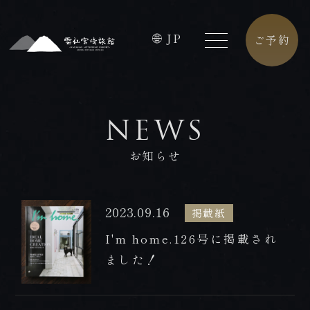
JP
ご予約
HOME
FACILITIES
NEWS
ホーム
館内施設
お知らせ
CONCEPT
CAFE
コンセプト
カフェ
2023.09.16
掲載紙
ROOMS
ACCESS
I'm home.126号に掲載され
客室
アクセス
ました！
PREMIUM
CONTACT
FLOOR
お問合せ