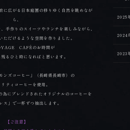
前に広がる日本庭園の移りゆく自然を眺めなが
202
ら、
ク、手作りのスイーツやランチを楽しみながら、
202
いただけるような空間を作りました。
OYAGE CAFÉのお時間が
202
に残るひと時になればと思います。
モンズコーヒー」（長崎県長崎市）の
ャリティコーヒーを使用。
FÉ」の為にブレンドされたオリジナルのコーヒーを
レス」で一杯ずつ抽出します。
【ご注意】