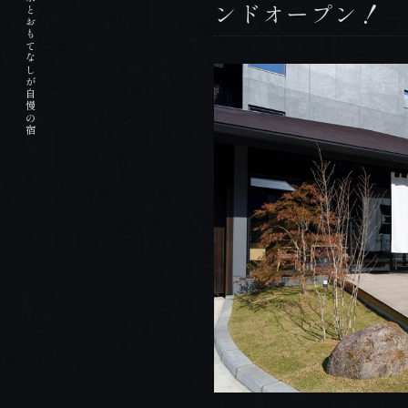
掛け流しの天然温泉とおもてなしが自慢の宿
PREMIUM FLOOR
ンドオープン！
プレミアムフロア
HOT SPRING
温泉
DISHES
お料理