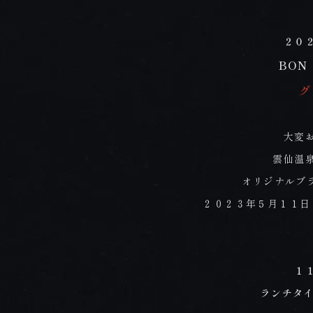
２０
BON
グ
大変
雲仙温
オリジナルブラ
２０２３年５月１１日
１
ランチタイ