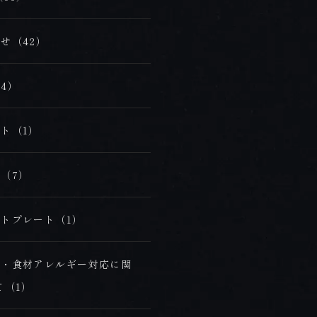
【お問合せ受付時間】
月～金 9:00～18:00 / 土・日・祝 10:00～18:00
せ（42）
〒854-0621 長崎県雲仙市小浜町雲仙320番地
4）
FAX 0957-73-2313
ト（1）
お知らせ
会社概要・求人情報
（7）
プライバシーポリシー・宿泊約款
トプレート（1）
理・食材アレルギー対応に関
て（1）