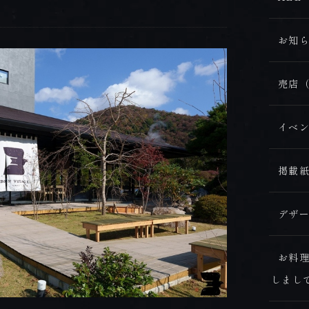
CONTACT
お問合せ
お知ら
BOOK NOW
売店（
ご予約
イベン
ONLINE SHOP
掲載紙
オンラインショップ
デザー
お料
しまし