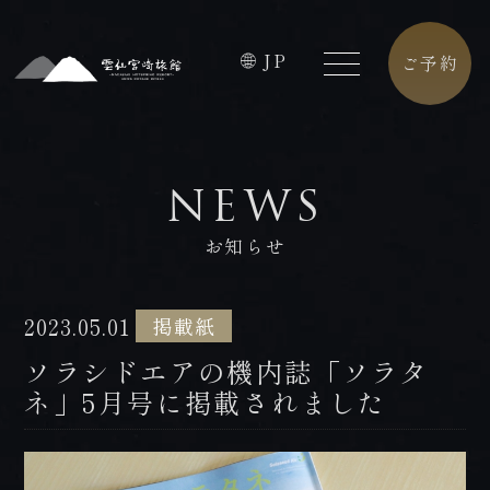
JP
ご予約
HOME
FACILITIES
NEWS
ホーム
館内施設
お知らせ
CONCEPT
CAFE
コンセプト
カフェ
2023.05.01
掲載紙
ROOMS
ACCESS
ソラシドエアの機内誌「ソラタ
客室
アクセス
ネ」5月号に掲載されました
PREMIUM
CONTACT
FLOOR
お問合せ