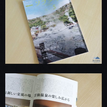
プレミアムフロア
BOOK NOW
HOT SPRING
ご予約
温泉
ONLINE
DISHES
SHOP
お料理
オンラインショップ
tel.0957-73-3331
【お問合せ受付時間】
月～金 9:00～18:00 / 土・日・祝 10:00～18:00
〒854-0621 長崎県雲仙市小浜町雲仙320番地