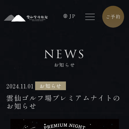
JP
ご予約
HOME
FACILITIES
NEWS
ホーム
館内施設
お知らせ
CONCEPT
CAFE
コンセプト
カフェ
2024.11.01
お知らせ
ROOMS
ACCESS
雲仙ゴルフ場プレミアムナイトの
客室
アクセス
お知らせ
PREMIUM
CONTACT
FLOOR
お問合せ