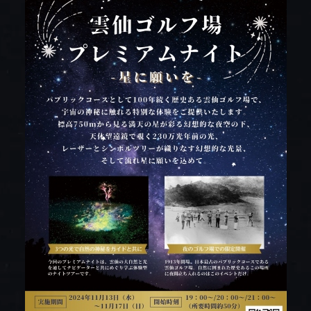
プレミアムフロア
BOOK NOW
HOT SPRING
ご予約
温泉
ONLINE
DISHES
SHOP
お料理
オンラインショップ
tel.0957-73-3331
【お問合せ受付時間】
月～金 9:00～18:00 / 土・日・祝 10:00～18:00
〒854-0621 長崎県雲仙市小浜町雲仙320番地