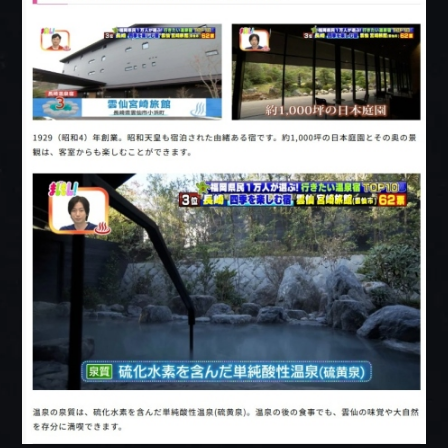
プレミアムフロア
BOOK NOW
HOT SPRING
ご予約
温泉
ONLINE
DISHES
SHOP
お料理
オンラインショップ
tel.0957-73-3331
【お問合せ受付時間】
月～金 9:00～18:00 / 土・日・祝 10:00～18:00
〒854-0621 長崎県雲仙市小浜町雲仙320番地