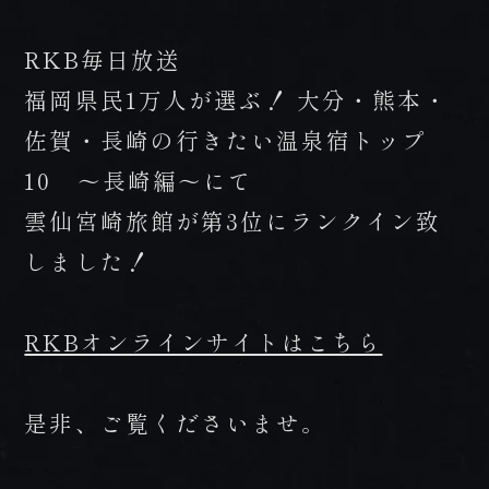
FAX 0957-73-2313
お知らせ
RKB毎日放送
会社概要・求人情報
福岡県民1万人が選ぶ！ 大分・熊本・
佐賀・長崎の行きたい温泉宿トップ
プライバシーポリシー・宿泊約款
10 ～長崎編～にて
雲仙宮崎旅館が第3位にランクイン致
しました！
RKBオンラインサイトはこちら
是非、ご覧くださいませ。