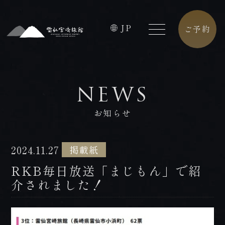
JP
ご予約
HOME
FACILITIES
NEWS
ホーム
館内施設
お知らせ
CONCEPT
CAFE
コンセプト
カフェ
2024.11.27
掲載紙
ROOMS
ACCESS
RKB毎日放送「まじもん」で紹
客室
アクセス
介されました！
PREMIUM
CONTACT
FLOOR
お問合せ