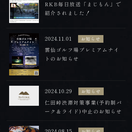
FAX 0957-73-2313
RKB毎日放送「まじもん」で
紹介されました！
お知らせ
会社概要・求人情報
2024.11.01
プライバシーポリシー・宿泊約款
お知らせ
雲仙ゴルフ場プレミアムナイ
トのお知らせ
2024.10.29
お知らせ
仁田峠渋滞対策事業(予約制パ
ーク＆ライド)中止のお知らせ
2024.08.15
お知らせ