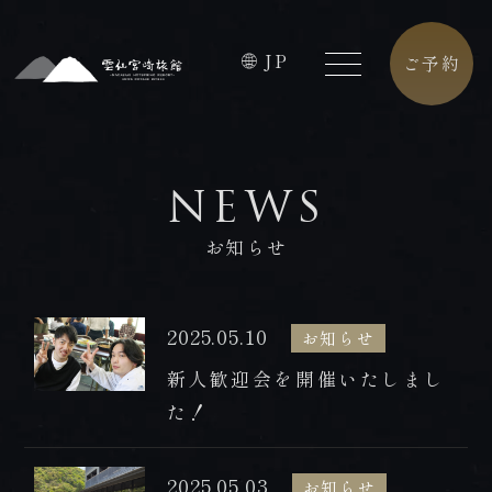
JP
ご予約
HOME
FACILITIES
NEWS
ホーム
館内施設
お知らせ
CONCEPT
CAFE
コンセプト
カフェ
2025.05.10
お知らせ
ROOMS
ACCESS
新人歓迎会を開催いたしまし
客室
アクセス
た！
PREMIUM
CONTACT
FLOOR
お問合せ
2025.05.03
お知らせ