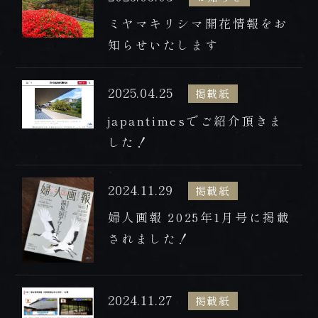
プレミアムフロア
ミヤマキリシマ開花情報をお
BOOK NOW
HOT SPRING
知らせいたします
ご予約
温泉
ONLINE
2025.04.25
掲載紙
DISHES
SHOP
japantimesでご紹介頂きま
お料理
オンラインショップ
した！
2024.11.29
掲載紙
婦人画報 2025年1月号に掲載
tel.0957-73-3331
されました！
【お問合せ受付時間】
月～金 9:00～18:00 / 土・日・祝 10:00～18:00
〒854-0621 長崎県雲仙市小浜町雲仙320番地
2024.11.27
掲載紙